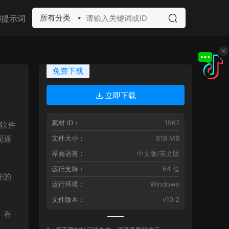
所有分类
I提示词
免费下载
立即下载
素材 ID：
1967
画软件
现逼
文件大小：
818 MB
界面语言：
中文版/英文版
运行支持：
64 位
好的
运行环境：
Windows
文件版本：
v10.2
，有