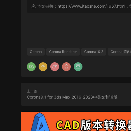
本文链接：
https://www.itaoshe.com/1967.html
，
Corona
Corona Renderer
Corona10.2
Corona渲染
上一篇
Corona9.1 for 3ds Max 2016-2023中英文和谐版