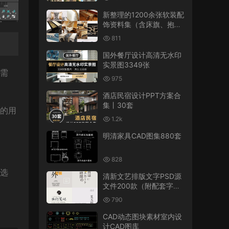
新整理的1200余张软装配
饰资料集（含床旗、抱
枕、台旗、餐垫）
811
国外餐厅设计高清无水印
实景图3349张
染需
975
酒店民宿设计PPT方案合
集丨30套
畅的用
1.2k
明清家具CAD图集880套
828
数选
清新文艺排版文字PSD源
文件200款（附配套字
体）
790
CAD动态图块素材室内设
计CAD图库