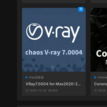
荐
Vray渲染器
Coro
VRay7.0004 for Max2020-20
Corona
25官方中文和谐版
ax 中
2024-12-24
800
2024-