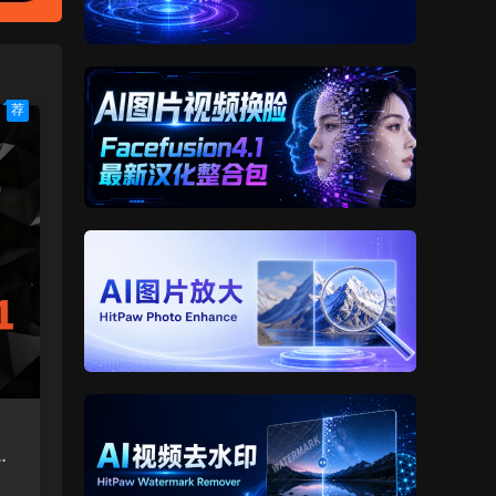
荐
版
中文