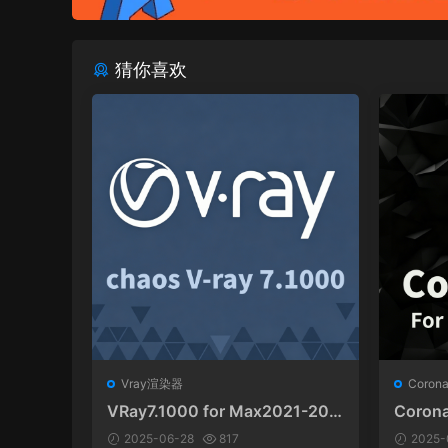
猜你喜欢
Vray渲染器
Coro
VRay7.1000 for Max2021-202
Coro
6官方中英文和谐版
3ds 
2025-06-28
817
2025-