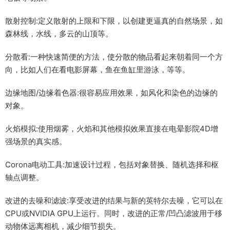
散射控制:定义散射的上限和下限，以创建更逼真的自然场景，如
森林线，水线，多云的山顶等。
分散看:一种快速简便的方法，使分散的物品看起来朝着同一个方
向，比如人们在看电影屏幕，鱼在鱼缸里游泳，等等。
边缘地图/边缘着色器:很容易应用效果，如风化和染色的边缘的
对象。
火焰模拟:使用烟雾，火焰和其他模拟效果直接在电晕影院4D增
强场景的真实感。
Corona电动工具:加速设计过程，包括对象替换、随机选择和枢
轴点调整。
改进的去噪和滤波:享受改进的结果与新的英特尔去噪，它可以在
CPU或NVIDIA GPU上运行。同时，改进的正常/凹凸滤波用于移
动物体远离相机，减少细节损失。