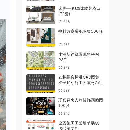
床具—SU单体软装模型
(23套)
643
物料方案搭配图集500张
937
小清新建筑景观彩平图
PSD
878
衣柜组合标准CAD图集 |
柜子尺寸施工图素材CAD
图库
938
现代轻奢人物装饰画贴图
100张
970
全案施工工艺细节展板
PSD源文件