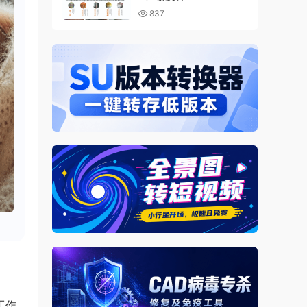
837
工作