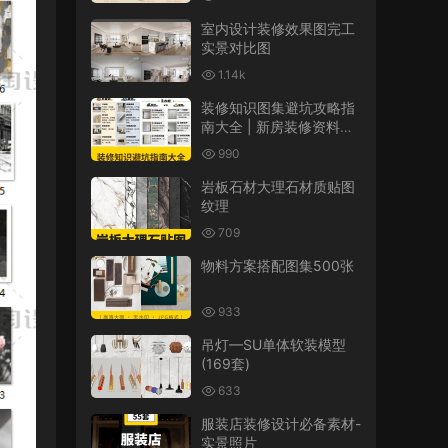
室内设计装修效果图完工
实景对比图
1.14k
装修知识图集避坑攻略指
南大全 | 新房装修资料省
钱半包全包装修知识图集
990
岩板石材大理石材质贴图
纹理
709
物料方案搭配图集500张
933
吊灯—SU单体软装模型
(169套)
633
服装店装修设计必备素材-
实景照片