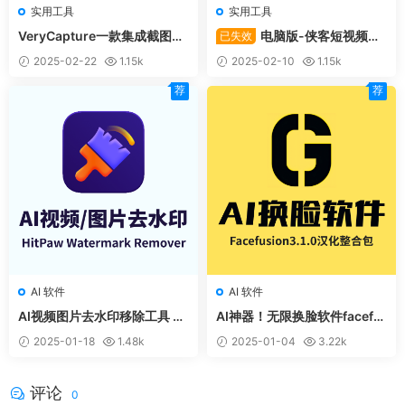
实用工具
实用工具
VeryCapture一款集成截图录
电脑版-侠客短视频解
已失效
屏OCR和翻译的全能工具
析去水印工具V5.0-支持国内
2025-02-22
1.15k
2025-02-10
1.15k
外众多短视频平台
荐
荐
AI 软件
AI 软件
AI视频图片去水印移除工具 Hi
AI神器！无限换脸软件facefu
tPaw Watermark Remover
sion3.1.0最新汉化整合包
2025-01-18
1.48k
2025-01-04
3.22k
2.1.2
评论
0