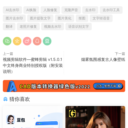
AI去水印
AI换脸
人脸修复
克隆声音
去水印
去水印工具
图片去水印
图片提取文字
图片美化
抠图
文字转语音
翻译
老照片修复
视频去水印
语音识别文字
上一篇
下一篇
视频剪辑软件—蜜蜂剪辑 v1.5.0.1
烟雾氛围感复古人像壁纸
中文终身商业特别授权版（附安装
说明）
猜你喜欢