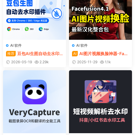
AI 软件
AI 软件
豆包AI生图自动去水印
AI图片视频换脸神器-Face
推荐
AI
插件，支持Chrome/360/Edg
fusion4.1最新汉化整合包
2026-05-19
2.29k
2025-11-29
1.1k
e浏览器