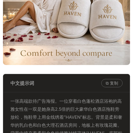
中文提示词
⧉ 复制
一张高端款待广告海报。一位穿着白色蓬松酒店浴袍的高
雅女性在一双是她身高2.5倍的巨大豪华白色酒店拖鞋旁
放松，拖鞋带上用金线绣着“HAVEN”标志。背景是柔和奢
华的乳白色和白色大理石酒店房间，地板上有玫瑰花瓣。