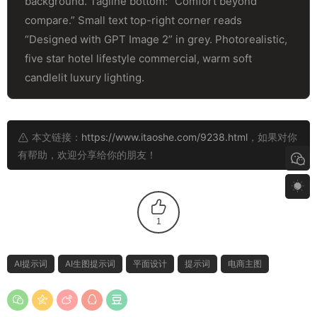
background. Tagline bottom: “Comfort beyond
compare.” Small text top-right corner reads
“Designed with GPT Image 2” in grey. Photorealistic,
five star hotel lifestyle commercial, warm soft
candlelit luxury lighting.
本文链接：
https://www.itaoshe.com/9238.html
，如果对你
有帮助，欢迎分享给你的朋友！
1
AI提示词
AI生图提示词
平面设计
提示词
电商主图