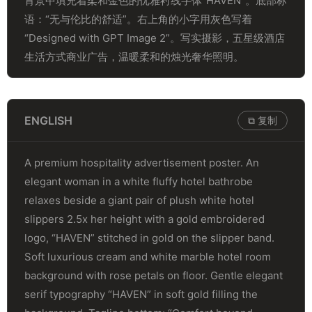
背景中填充着柔和金色的优雅衬线字体“HAVEN”。底部标
语：“无与伦比的舒适”。右上角的小字用灰色写着
“Designed with GPT Image 2”。写实摄影，五星级酒店
生活方式商业广告，温暖柔和的烛光奢华照明。
ENGLISH
⧉ 复制
A premium hospitality advertisement poster. An
elegant woman in a white fluffy hotel bathrobe
relaxes beside a giant pair of plush white hotel
slippers 2.5x her height with a gold embroidered
logo, “HAVEN” stitched in gold on the slipper band.
Soft luxurious cream and white marble hotel room
background with rose petals on floor. Gentle elegant
serif typography “HAVEN” in soft gold filling the