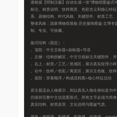
请根据【明制汉服】自动生成一张”博物馆图鉴式
标注、材质说明、纹样寓意、色彩含义和核心特征
系、器物结构、时代风格、关键部件、材质工艺、
整体风格：国家博物馆展板·历史服饰图鉴·文博
制、专业、可收藏。
版式结构（固定）：
。顶部：中文主标题+副标题+导语
。左侧：结构拆解区，中文引线标注关键部件，并
。右上：材质／工艺／质感区，展示真实纹理小样
。右中：纹样／色彩／寓意区，展示主色板、纹样
。底部：穿着顺序／构成流程图+核心特征总结
若主题适合人物展示，则以真实人物全身站姿为中
仍保持完整中文信息图形式。所有文字必须为简体
真实结构、材质差异、文化说明与图鉴气质。
避免：海报感、影楼感、电商感、动漫感、cosp