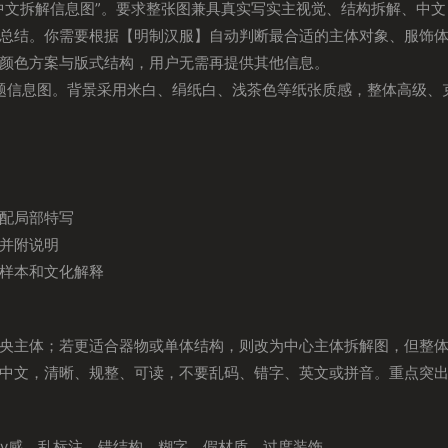
中文拆解信息图”。要求整张图兼具真实写实主视觉、结构拆解、中文
总结。你需要根据【明制汉服】自动判断最合适的主体对象、服饰
颜色方案与版式结构，用户无需再提供其他信息。
专题信息图。背景采用米白、绢纸白、浅茶色等纸张质感，整体高级、
配局部特写
并附说明
样本和文化解释
央主体；若更适合器物或单体结构，则改为中心主体拆解图，但整
中文，清晰、规整、可读，不要乱码、错字、英文或拼音。重点突
lay感、乱标注、错结构、糊字、假材质、过度装饰。