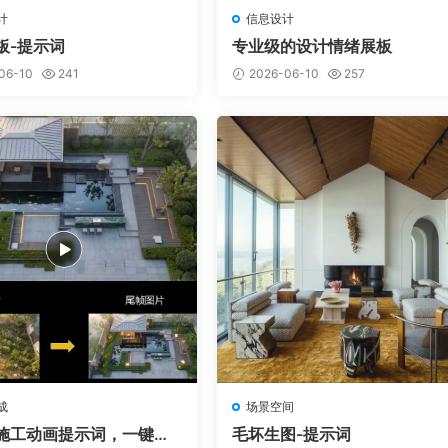
计
信息设计
板-提示词
专业级的设计情绪展板
06-10
241
2026-06-10
257
成
场景空间
院施工动画提示词，一键生
毛坏生图-提示词