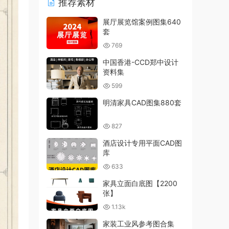
推荐素材
展厅展览馆案例图集640
套
769
中国香港-CCD郑中设计
资料集
599
明清家具CAD图集880套
827
酒店设计专用平面CAD图
库
633
家具立面白底图【2200
张】
1.13k
家装工业风参考图合集