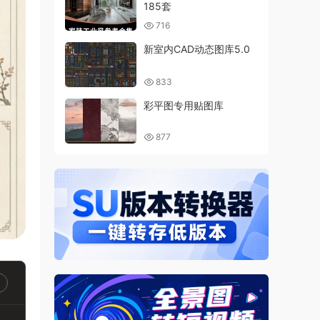
185套
716
新室内CAD动态图库5.0
833
彩平图专用贴图库
877