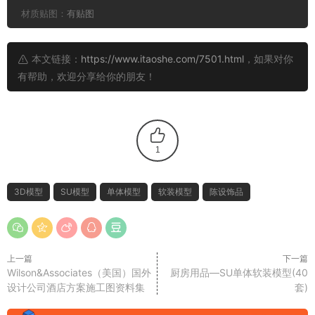
材质贴图：
有贴图
本文链接：
https://www.itaoshe.com/7501.html
，如果对你
有帮助，欢迎分享给你的朋友！
1
3D模型
SU模型
单体模型
软装模型
陈设饰品
上一篇
下一篇
Wilson&Associates（美国）国外
厨房用品—SU单体软装模型(40
设计公司酒店方案施工图资料集
套)