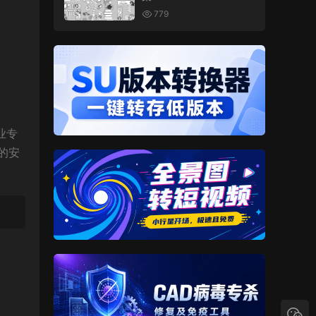
779
业专
的安