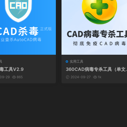
具
实用工具
毒工具V2.9
360CAD病毒专杀工具（单文
版）
09-29
865
2024-09-27
1k