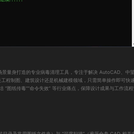
设计场景量身打造的专业病毒清理工具，专注于解决 AutoCAD、中
论是工程制图、建筑设计还是机械建模领域，只需简单操作即可快
 “图纸传毒”“命令失效” 等行业痛点，保障设计成果与工作流程
安装目录及常用图纸文件夹）与 “深度扫描”（遍历全盘 CAD 相关