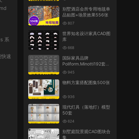
cmd
别墅酒店会所专用地毯单
品贴图+场景效果556张
807
世界知名设计家具CAD图
s 系
库
668
能快速
国际家具品牌
Poliform.Minotti192套沙
发组合CAD图库
945
物料方案搭配图集500张
936
现代灯具（落地灯）模型
50套
624
别墅庭院景观CAD图块合
集