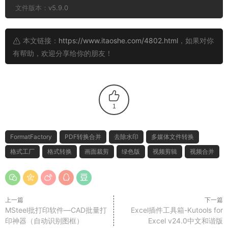
文件版本：
v5.9.0
本文链接：
https://www.itaoshe.com/4802.html
，如果对你
有帮助，欢迎分享给你的朋友！
1
FormatFactory
PDF转换合并
去除水印
多媒体文件转换
格式工厂
格式转换
画面裁剪
绿色版
视频剪辑
视频合并
上一篇
下一篇
MSteel批打印软件—CAD批量打
Excel插件工具箱-Kutools for
印神器（自动识别图框）
Excel v24.0中文和谐版