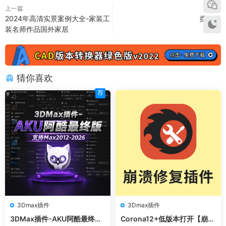
上一篇
下一篇
2024年高清实景案例大全-家装工
摆瓦片
装名师作品国外家居
猜你喜欢
荐
3Dmax插件
3Dmax插件
3DMax插件-AKU阿酷最终版
Corona12+低版本打开【崩溃