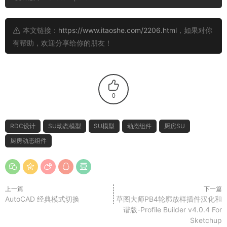
本文链接：
https://www.itaoshe.com/2206.html
，如果对你
有帮助，欢迎分享给你的朋友！
0
RDC设计
SU动态模型
SU模型
动态组件
厨房SU
厨房动态组件
上一篇
下一篇
AutoCAD 经典模式切换
草图大师PB4轮廓放样插件汉化和
谐版-Profile Builder v4.0.4 For
Sketchup