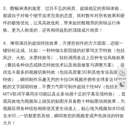
3、酣畅淋漓的速度、过目不忘的画质、超级稳定的剪辑体验，
都源自于对每个细节追求完美的态度。耗时数年对所有效果和硬
件的极致优化，让其高效低耗，带来如丝般顺滑的剪辑运行体
验。更为人称道的，还有相得益彰的顶级成片画质！
4、琳琅满目的超炫特技效果，方便您创作的方方面面，还能一
键轻松达成。比如：一秒钟做出影院级的好莱坞文字特效（包括
风沙、火焰、水墨特效等），轻松调用多达上百种专业风格效果
（囊括各种动态或静态特效技术以及画面修复与调整方案），提
供迄今最多的视频切换特效（包括高质量3D和其他专业高级切换
特效），瞬间制作乐趣无穷的卡拉OK视频并拥有全球多达16种超
酷的文字跟唱特效，不费力气即可制作超炫个性MV（包括首创的
MTV歌词字幕同步功能以及众多动感十足的字幕呈现特效），直
观高效地为视频加上搞笑的贴图并具备数十种贴图动画效果，为
视频应用各种缤纷相框使其更生动迷人，贴心地为视频加水印或
去水印…一切都更胜其他，瞬间将您的视频变成声色俱佳的特效
大片！