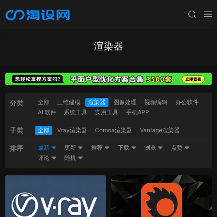
渲染器
全部
三维建模
渲染器
图像处理
视频编辑
办公软件
分类
AI 软件
系统工具
实用工具
手机APP
子类
全部
Vray渲染器
Corona渲染器
Vantage渲染器
排序
最新
更新
推荐
下载
浏览
点赞
评论
随机