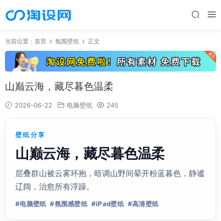
当前位置：
首页
氛围壁纸
正文
山巅云海，藏尽暮色温柔
2026-06-22
电脑壁纸
245
壁纸分享
山巅云海，藏尽暮色温柔
层叠群山被云雾环抱，暗调山野间晕开粉蓝暮色，静谧
辽阔，治愈所有浮躁。
#电脑壁纸
#氛围感壁纸
#iPad壁纸
#高清壁纸