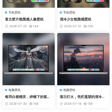
手机壁纸
手机壁纸
复古胶片氛围感人像壁纸
清冷少女氛围感壁纸
2026-07-22
144
2026-07-21
139
电脑壁纸
电脑壁纸
银羽白裙精灵，碎镜下的孤寂
落日灯火，凭栏遥望的清冷仙
王族壁纸
女插画
2026-07-20
159
2026-07-19
156