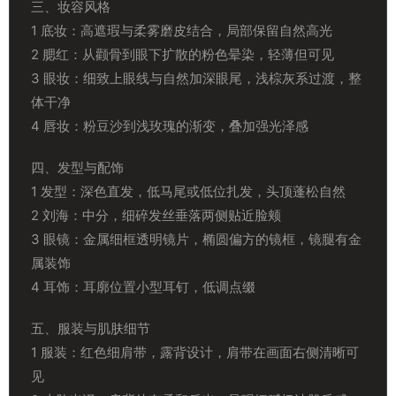
三、妆容风格
1 底妆：高遮瑕与柔雾磨皮结合，局部保留自然高光
2 腮红：从颧骨到眼下扩散的粉色晕染，轻薄但可见
3 眼妆：细致上眼线与自然加深眼尾，浅棕灰系过渡，整
体干净
4 唇妆：粉豆沙到浅玫瑰的渐变，叠加强光泽感
四、发型与配饰
1 发型：深色直发，低马尾或低位扎发，头顶蓬松自然
2 刘海：中分，细碎发丝垂落两侧贴近脸颊
3 眼镜：金属细框透明镜片，椭圆偏方的镜框，镜腿有金
属装饰
4 耳饰：耳廓位置小型耳钉，低调点缀
五、服装与肌肤细节
1 服装：红色细肩带，露背设计，肩带在画面右侧清晰可
见