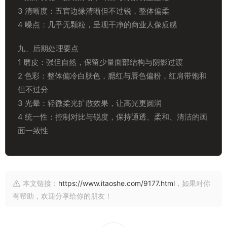
3 清晰度：五官边缘清晰但不过锐，整体偏柔
4 噪点：几乎无颗粒，呈现干净的商业人像质感
九、后期处理要点
1 磨皮：强但自然，保留少量面部结构与阴影过渡
2 色彩：整体偏冷白肤色，腮红与唇色偏粉，红肩带饱和
但不过分
3 光晕：轻微柔光扩散效果，让高光更圆润
4 统一性：控制对比与锐度，保持通透、柔和、清洁的画
面一致性
本文链接：
https://www.itaoshe.com/9177.html
，如果对你
有帮助，欢迎分享给你的朋友！