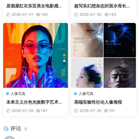
居酒屋红衣东亚美女电影感氛
超写实幻想杂志封面水母长裙
围写真
韩国女性
2026-07-31
140
2026-07-30
143
人像写真
人像写真
未来主义分色光效数字艺术海
高端实验性社论人像海报
报
2026-07-29
147
2026-07-26
151
评论
0