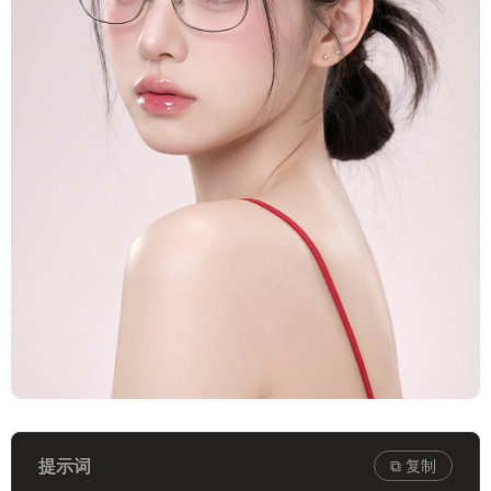
提示词
⧉ 复制