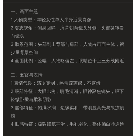
一、画面主题
1 人物类型：年轻女性单人半身近景肖像
2 姿态视角：侧身回眸，肩背朝向镜头外侧，头部微转看
向镜头
3 取景范围：头部到上背部与肩部，人物占画面主体，留
少量背景空间
4 画面比例：竖幅，人物略偏左，眼睛位于上三分线附近
二、五官与表情
1 表情气质：清冷克制，略带疏离感，不露齿
2 眼部特征：大眼比例，睫毛清晰，眼神聚焦镜头，眼下
轻微卧蚕与柔和阴影
3 唇部特征：饱满水润，边缘柔和，带明显高光与果冻质
感
4 肤感特征：极致细腻平滑，毛孔弱化，整体偏白净通透