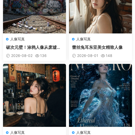
人像写真
人像写真
破次元壁！涂鸦人像从废墟中
蕾丝兔耳东亚美女精致人像
跃出
2026-08-02
136
2026-08-01
148
人像写真
人像写真