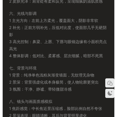
2 皮肤光泽：肩背处有柔和反光，呈现细腻奶油肌质感
六、光线与影调
1 主光方向：左前上方柔光，覆盖面大，阴影非常软
2 补光：正前方弱补光，压低对比度，使面部几乎无硬阴
影
3 高光控制：鼻梁、上唇、下唇与眼镜边缘有小面积亮点
高光
4 整体影调：低对比、柔雾感、层次细腻，暗部不死黑
七、背景与环境
1 背景：纯净单色浅粉灰渐变墙面，无纹理无杂物
2 景深：背景强虚化或本身极简，使人物轮廓更突出
3 氛围：干净、静谧、带轻微甜冷感
八、镜头与画面质感模拟
1 焦距感觉：中长焦近景压缩感，脸部比例自然不夸张
2 景深表现：眼睛清晰，耳后与背景明显虚化