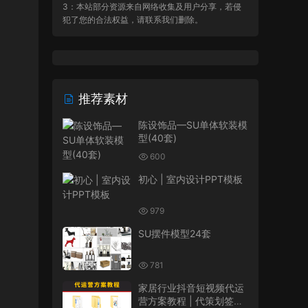
3：本站部分资源来自网络收集及用户分享，若侵
犯了您的合法权益，请联系我们删除。
推荐素材
陈设饰品—SU单体软装模
型(40套)
600
初心 | 室内设计PPT模板
979
SU摆件模型24套
781
家居行业抖音短视频代运
营方案教程 | 代策划签单