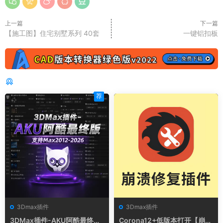
上一篇
下一篇
【施工图】住宅别墅系列 40套
一键铝扣板
猜你喜欢
荐
3Dmax插件
3Dmax插件
3DMax插件-AKU阿酷最终版
Corona12+低版本打开【崩溃