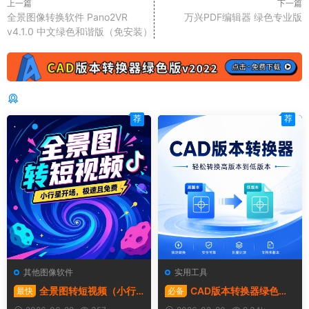
上一篇
下一篇
全景图像转换软件 Pano2VR
万兴PDF编辑器 绿色专业版
v4.1.0 中文绿色和谐版（免安装）
猜你喜欢
荐
荐
其他图像软件
实用工具
全景图转短视频（小行
CAD版本转换器绿色版 |
最快
必备
星开场），极速且免费，简直
Acme Cad Converter v2022