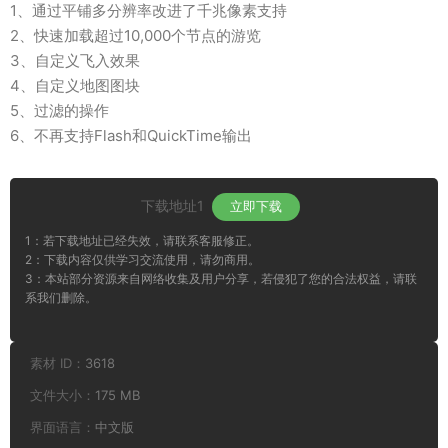
1、通过平铺多分辨率改进了千兆像素支持
2、快速加载超过10,000个节点的游览
3、自定义飞入效果
4、自定义地图图块
5、过滤的操作
6、不再支持Flash和QuickTime输出
下载地址1
立即下载
1：若下载地址已经失效，请联系客服修正。
2：下载内容仅供学习交流使用，请勿商用。
3：本站部分资源来自网络收集及用户分享，若侵犯了您的合法权益，请联
系我们删除。
素材 ID：
3618
文件大小：
175 MB
界面语言：
中文版