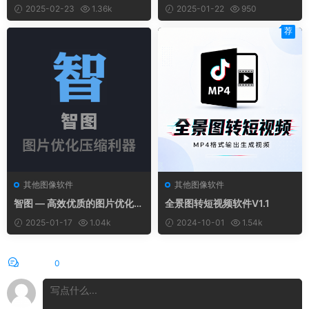
(v26.3) 免安装绿色版
rfectly Clear v4.6.1.2662-x6
2025-02-23
1.36k
2025-01-22
950
4- 绿色汉化版
荐
其他图像软件
其他图像软件
智图 — 高效优质的图片优化压
全景图转短视频软件V1.1
缩利器
2025-01-17
1.04k
2024-10-01
1.54k
评论
0