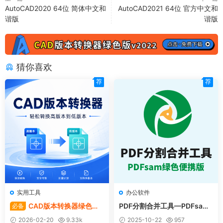
AutoCAD2020 64位 简体中文和
AutoCAD2021 64位 官方中文和
谐版
谐版
猜你喜欢
荐
荐
实用工具
办公软件
CAD版本转换器绿色版 |
PDF分割合并工具—PDFsam-
必备
Acme Cad Converter v2022
v5.3.0×64-绿色便携版
2026-02-20
9.33k
2025-10-22
957