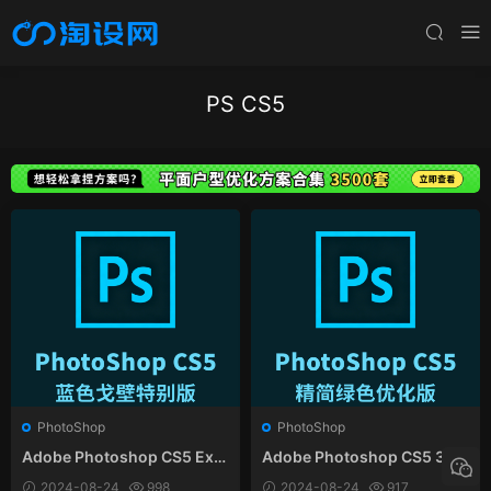
PS CS5
PhotoShop
PhotoShop
Adobe Photoshop CS5 Exte
Adobe Photoshop CS5 32/
nded 蓝色戈壁特别版
64位 精简绿色优化版
2024-08-24
998
2024-08-24
917