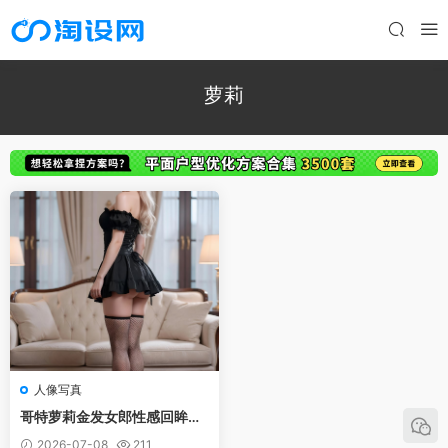
萝莉
人像写真
哥特萝莉金发女郎性感回眸全
身像
2026-07-08
211