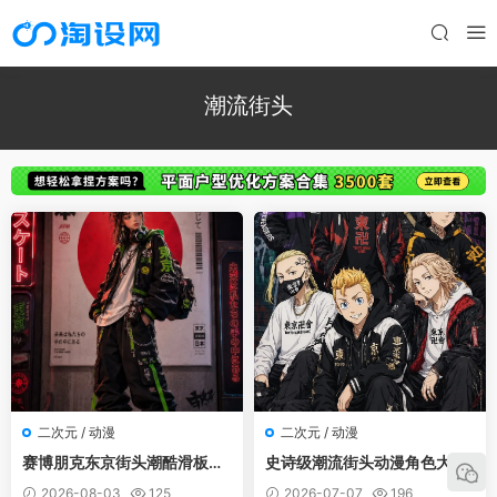
潮流街头
二次元 / 动漫
二次元 / 动漫
赛博朋克东京街头潮酷滑板少
史诗级潮流街头动漫角色大合
女人像
集
2026-08-03
125
2026-07-07
196