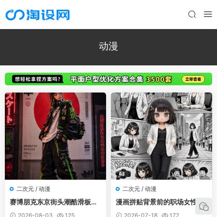
动漫
二次元 / 动漫
二次元 / 动漫
赛博朋克东京街头潮酷滑板少
漫画拼贴背景前的职场女性写
女人像
实人像
2026-08-03
125
2026-07-18
172